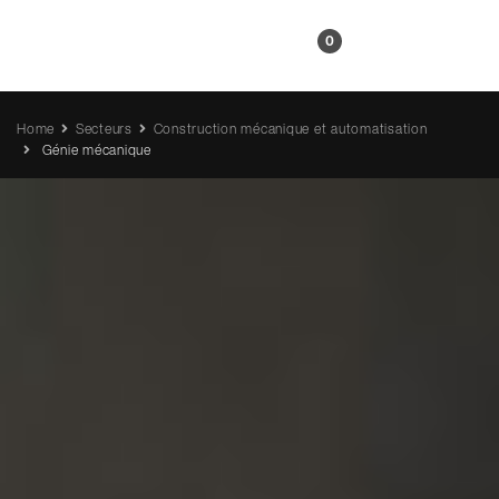
FR
0
Home
Secteurs
Construction mécanique et automatisation
Génie mécanique