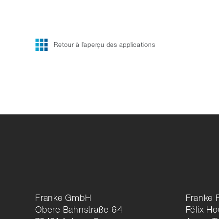
Retour à l'aperçu des applications
Franke GmbH
Franke 
Obere Bahnstraße 64
Félix H