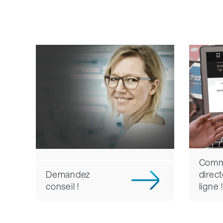
Comm
Demandez
direc
conseil !
ligne !