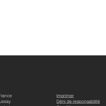
France
Imprimer
oussay
Déni de responsabilité