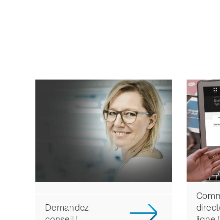
Comm
Demandez
direc
conseil !
ligne !