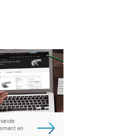
ande
tement en