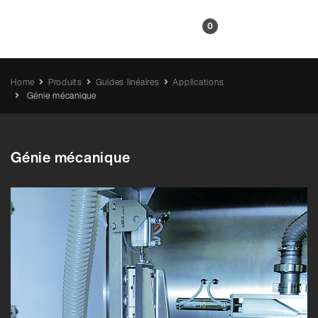
FR
0
Home
Produits
Guides linéaires
Applications
Génie mécanique
Génie mécanique