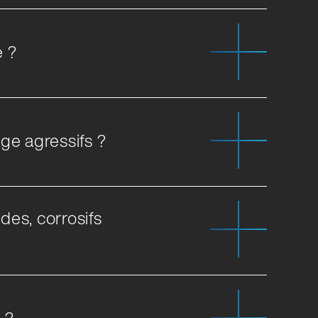
e ?
ge agressifs ?
des, corrosifs
 ?