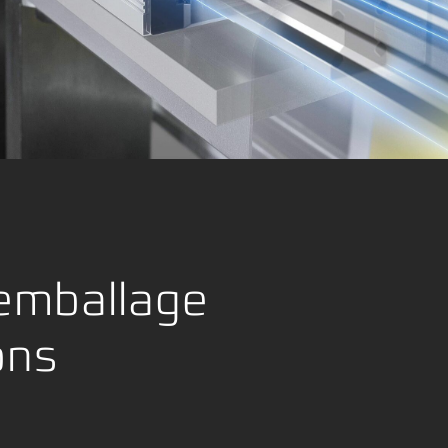
age
emballage
ons