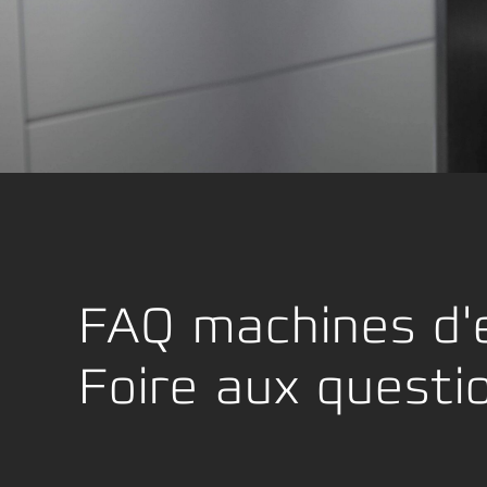
Location Development
Emball
La conformité
FAQ machines d'
Foire aux questi