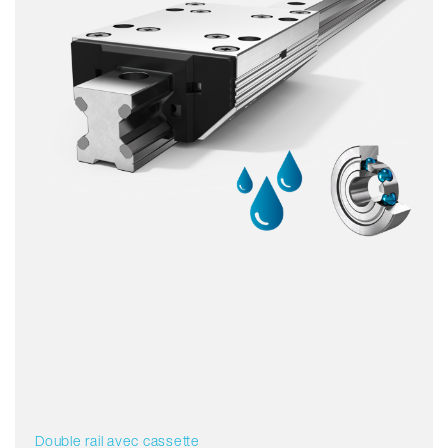
Non magnétique
Sans lubrifiant
Prix
Double rail avec cassette