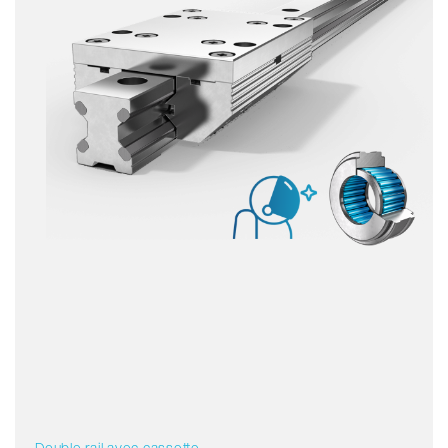
Non magnétique
Sans lubrifiant
Prix
Double rail avec cassette