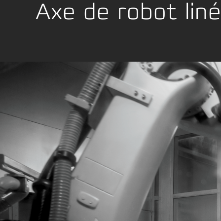
Location Development
Emball
Axe de robot liné
La conformité