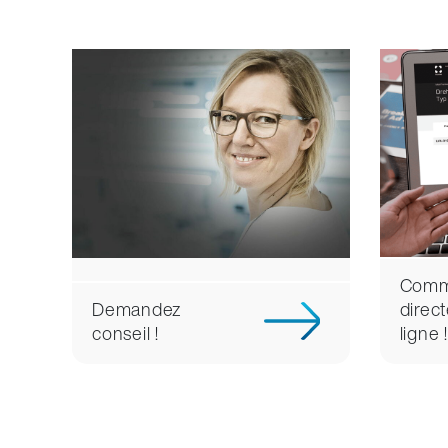
Comm
Demandez
direc
conseil !
ligne !