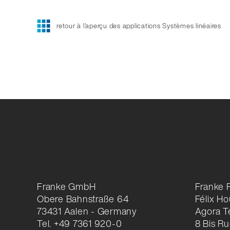
retour à l'aperçu des applications Systèmes linéaires
Franke GmbH
Franke 
Obere Bahnstraße 64
Félix H
73431 Aalen - Germany
Agora T
Tel. +49 7361 920-0
8 Bis Ru