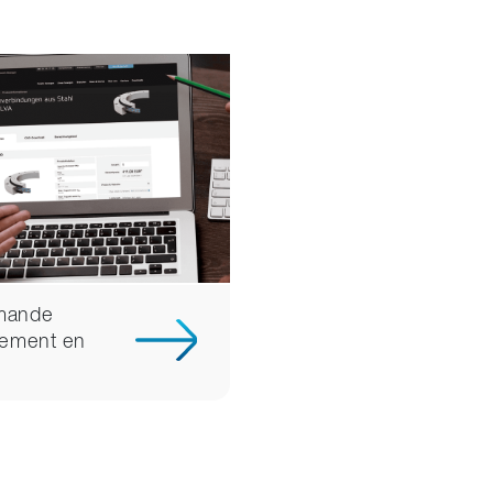
ande
tement en