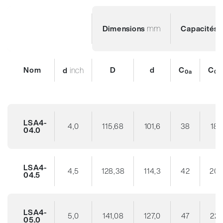
mm
Dimensions
Capacités 
Nom
inch
D
d
C
C
d
0a
0r
LSA4-
4,0
115,68
101,6
38
18
04.0
LSA4-
4,5
128,38
114,3
42
20
04.5
LSA4-
5,0
141,08
127,0
47
22
05.0