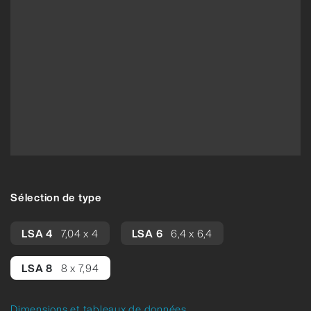
Sélection de type
LSA 4
7,04 x 4
LSA 6
6,4 x 6,4
LSA 8
8 x 7,94
Dimensions et tableaux de données