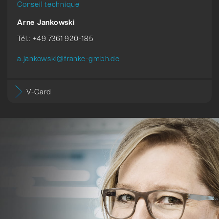
Conseil technique
Arne Jankowski
Tél.: +49 7361 920-185
a.jankowski@franke-gmbh.de
V-Card