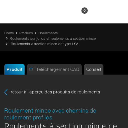
FR
0
Home
Produits
Roulements
Roulements sur joncs et roulements à section mince
Roulements à section mince de type LSA
Produit
Téléchargement CAD
Conseil
retour à l'aperçu des produits de roulements
Roulement mince avec chemins de
roulement profilés
Roulements à section mince de