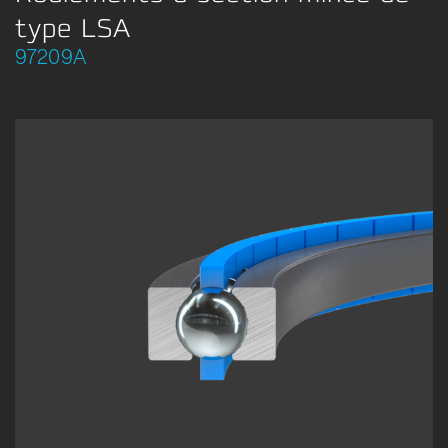
type LSA
97209A