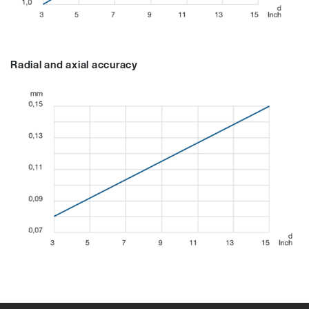
Radial and axial accuracy
97209A
97206A
97207A
97208A
97209A
97210A
97211A
97212A
9