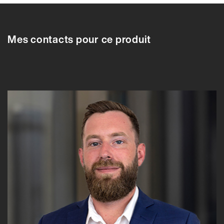
610710
610704
610705
610706
610707
610708
610709
610710
6107
Mes contacts pour ce produit