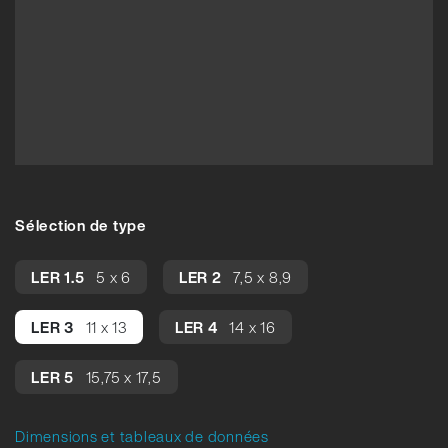
Sélection de type
LER 1.5
5 x 6
LER 2
7,5 x 8,9
LER 3
11 x 13
LER 4
14 x 16
LER 5
15,75 x 17,5
Dimensions et tableaux de données