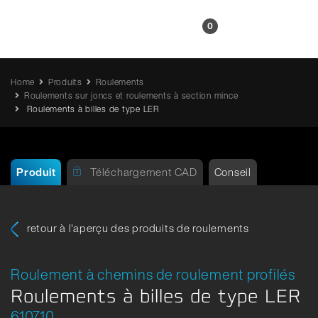
FR
0
Home
Produits
Roulements
Roulements sur joncs et roulements à section mince
Roulements à billes de type LER
Produit
Téléchargement CAD
Conseil
retour à l'aperçu des produits de roulements
Roulement à chemins de roulement profilés
Roulements à billes de type LER
610710