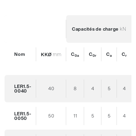
kN
Capacités de charge
Nom
mm
C
C
C
C
KKØ
0a
0r
a
r
LER1.5-
40
8
4
5
4
0040
LER1.5-
50
11
5
5
4
0050