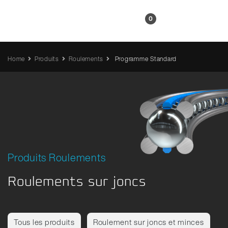
FR
0
Home
Produits
Roulements
Programme Standard
Produits Roulements
Roulements sur joncs
Tous les produits
Roulement sur joncs et minces